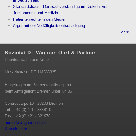
in Deutschland !
Standardchaos - Der Sachverständige im Dickicht von
Jurisprudenz und Medizin
Patientenrechte in den Medien
Ärger mit der Vorfälligkeitsentschädigung
Mehr
Sozietät Dr. Wagner, Ohrt & Partner
Rechtsanwälte und Notar
Ust.-Ident-Nr.: DE 114535325
Eingetragen im Partnerschaftsregister
beim Amtsgericht Bremen unter Nr. 36
Contrescarpe 10 - 28203 Bremen
Tel.: +49 (0) 421 - 33581-0
Fax: +49 (0) 421 - 321970
auctor@wagner-ohrt.de
(link sends e-mail)
Kontaktseite