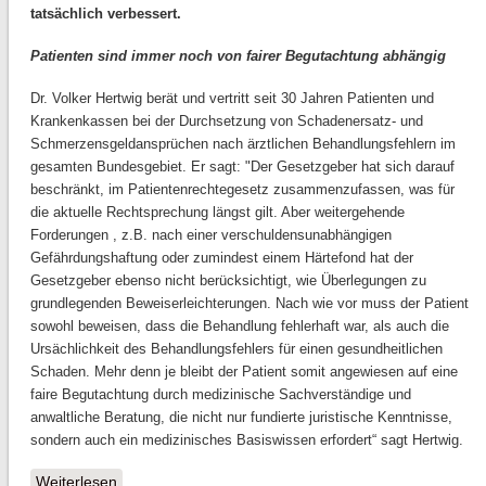
tatsächlich verbessert.
Patienten sind immer noch von fairer Begutachtung abhängig
Dr. Volker Hertwig berät und vertritt seit 30 Jahren Patienten und
Krankenkassen bei der Durchsetzung von Schadenersatz- und
Schmerzensgeldansprüchen nach ärztlichen Behandlungsfehlern im
gesamten Bundesgebiet. Er sagt: "Der Gesetzgeber hat sich darauf
beschränkt, im Patientenrechtegesetz zusammenzufassen, was für
die aktuelle Rechtsprechung längst gilt. Aber weitergehende
Forderungen , z.B. nach einer verschuldensunabhängigen
Gefährdungshaftung oder zumindest einem Härtefond hat der
Gesetzgeber ebenso nicht berücksichtigt, wie Überlegungen zu
grundlegenden Beweiserleichterungen. Nach wie vor muss der Patient
sowohl beweisen, dass die Behandlung fehlerhaft war, als auch die
Ursächlichkeit des Behandlungsfehlers für einen gesundheitlichen
Schaden. Mehr denn je bleibt der Patient somit angewiesen auf eine
faire Begutachtung durch medizinische Sachverständige und
anwaltliche Beratung, die nicht nur fundierte juristische Kenntnisse,
sondern auch ein medizinisches Basiswissen erfordert“ sagt Hertwig.
Weiterlesen
über Pressemitteilung - Patientenrechtegesetz: eine