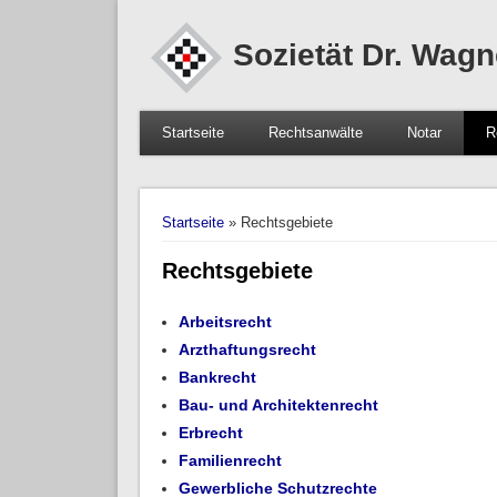
Sozietät Dr. Wagn
Startseite
Rechtsanwälte
Notar
R
Sie sind hier
Startseite
» Rechtsgebiete
Rechtsgebiete
Arbeitsrecht
Arzthaftungsrecht
Bankrecht
Bau- und Architektenrecht
Erbrecht
Familienrecht
Gewerbliche Schutzrechte