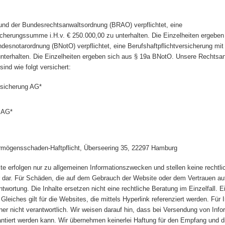
l)
nal)
und der Bundesrechtsanwaltsordnung (BRAO) verpflichtet, eine
sicherungssumme i.H.v. € 250.000,00 zu unterhalten. Die Einzelheiten ergeben
esnotarordnung (BNotO) verpflichtet, eine Berufshaftpflichtversicherung mit 
terhalten. Die Einzelheiten ergeben sich aus § 19a BNotO. Unsere Rechtsa
nd wie folgt versichert:
rsicherung AG*
g AG*
ermögensschaden-Haftpflicht, Überseering 35, 22297 Hamburg
te erfolgen nur zu allgemeinen Informationszwecken und stellen keine rechtl
er dar. Für Schäden, die auf dem Gebrauch der Website oder dem Vertrauen a
wortung. Die Inhalte ersetzen nicht eine rechtliche Beratung im Einzelfall. E
 Gleiches gilt für die Websites, die mittels Hyperlink referenziert werden. Für 
tner nicht verantwortlich. Wir weisen darauf hin, dass bei Versendung von Inf
rantiert werden kann. Wir übernehmen keinerlei Haftung für den Empfang und d