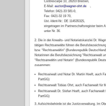
Contrescarpe 10, 28203 Bremen,
E-Mail:
auctor@wagner-ohrt.de
(link sends e-
,
Telefon: 0421-33 581-0,
Fax: 0421-32 19 70,
Ust.-Ident-Nr.: DE 114535325,
eingetragen im Partnerschaftsregister beim 
unter Nr. 36.
2. Die in der Anwalts- und Notariatskanzlei Dr. Wagn
tätigen Rechtsanwälte führen die Berufsbezeichnun
bzw. "Rechtsanwältin" (Bundesrepublik Deutschland)
Notarinnen die Berufsbezeichnung "Rechtsanwalt un
"Rechtsanwältin und Notarin" (Bundesrepublik Deutsc
zusammen:
Rechtsanwalt und Notar Dr. Martin Hoeft, auch Fa
PartGG)
Rechtsanwalt Tobias Ohrt, auch Fachanwalt für 
Rechtsanwalt Dr. Stefan Hoeft, auch Fachanwalt f
PartGG)
3. Aufsichtsbehörde ist die Justizverwaltung. Im Ob