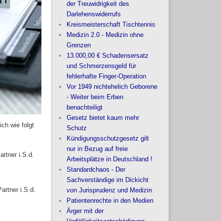
der Treuwidrigkeit des
Darlehenswiderrufs
Kreismeisterschaft Tischtennis
Medizin 2.0 - Medizin ohne
Grenzen
13.000,00 € Schadensersatz
und Schmerzensgeld für
fehlerhafte Finger-Operation
Vor 1949 nichtehelich Geborene
- Weiter beim Erben
benachteiligt
Gesetz bietet kaum mehr
ch wie folgt
Schutz
Kündigungsschutzgesetz gilt
nur in Bezug auf freie
rtner i.S.d.
Arbeitsplätze in Deutschland !
Standardchaos - Der
Sachverständige im Dickicht
artner i.S.d.
von Jurisprudenz und Medizin
Patientenrechte in den Medien
Ärger mit der