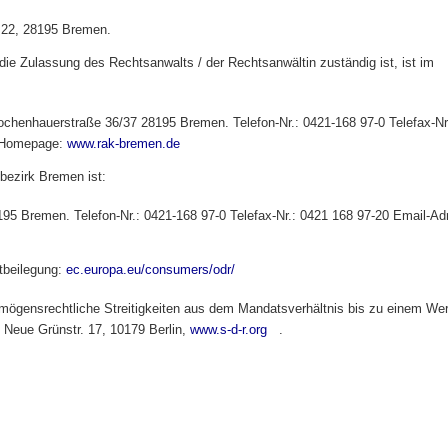
- 22, 28195 Bremen.
ie Zulassung des Rechtsanwalts / der Rechtsanwältin zuständig ist, ist im
enhauerstraße 36/37 28195 Bremen. Telefon-Nr.: 0421-168 97-0 Telefax-Nr
nk sends e-mail)
Homepage:
www.rak-bremen.de
(link is external)
bezirk Bremen ist:
5 Bremen. Telefon-Nr.: 0421-168 97-0 Telefax-Nr.: 0421 168 97-20 Email-Ad
itbeilegung:
ec.europa.eu/consumers/odr/
(link is external)
ermögensrechtliche Streitigkeiten aus dem Mandatsverhältnis bis zu einem We
, Neue Grünstr. 17, 10179 Berlin,
www.s-d-r.org
(link is external)
.