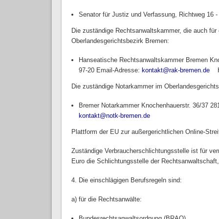
Senator für Justiz und Verfassung, Richtweg 16 
Die zuständige Rechtsanwaltskammer, die auch für d
Oberlandesgerichtsbezirk Bremen:
Hanseatische Rechtsanwaltskammer Bremen Knoch
97-20 Email-Adresse:
kontakt@rak-bremen.de
(li
Die zuständige Notarkammer im Oberlandesgerichts
Bremer Notarkammer Knochenhauerstr. 36/37 2819
kontakt@notk-bremen.de
(link sends e-mail)
Plattform der EU zur außergerichtlichen Online-Stre
Zuständige Verbraucherschlichtungsstelle ist für v
Euro die Schlichtungsstelle der Rechtsanwaltschaft
4. Die einschlägigen Berufsregeln sind:
a) für die Rechtsanwälte:
Bundesrechtsanwaltsordnung (BRAO)