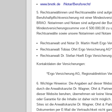
www.bnotk.de
(link is external)
/Notar/Berufsrecht/
(link is externa
(link is exter
5. Rechtsanwältinnen und Rechtsanwälte sind aufgr
Berufshaftpflichtversicherung mit einer Mindestver
BRAO. Notarinnen und Notare sind aufgrund der Bund
Mindestversicherungssumme von € 500.000,00 zu un
Rechtsanwälte sowie unsere Notarinnen und Notare si
Rechtsanwalt und Notar Dr. Martin Hoeft Ergo Ve
Rechtsanwalt Tobias Ohrt Ergo Versicherung AG*
Rechtsanwalt Dr. Stefan Hoeft Ergo Versicherun
Kontaktdaten der Versicherungen:
*Ergo Versicherung AG, Regionaldirektion V
6. Wichtige Hinweise: Die Angaben auf dieser Websi
durch die Anwaltskanzlei Dr. Wagner, Ohrt & Partn
dieser Website beruhen, übernehmen wir keine Verant
oder Garantie für die Inhalte ist daher nicht möglich.
Sites ist die Anwaltskanzlei Dr. Wagner, Ohrt & Par
Dokumenten per E-Mail die Vertraulichkeit nicht ga