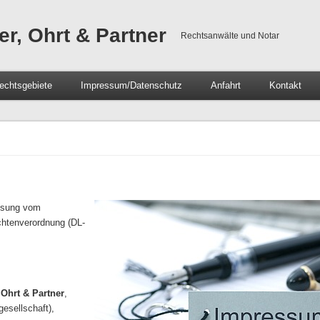
er, Ohrt & Partner
Rechtsanwälte und Notar
echtsgebiete
Impressum/Datenschutz
Anfahrt
Kontakt
ssung vom
ichtenverordnung (DL-
 Ohrt & Partner
,
esellschaft),