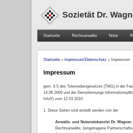
Sozietät Dr. Wagn
Startseite
Rechtsanwälte
Notar
R
Sie sind hier
Startseite
»
Impressum/Datenschutz
» Impressum
Impressum
gem. § 5 des Telemediengesetzes (TMG) in der Fa
14.08.2009 und der Dienstleistungs-Informationspfl
InfoV) vom 12.03.2010.
1. Diese Seiten sind erstellt worden von der
Anwalts- und Notariatskanzlei Dr. Wagner,
Rechtsanwälte, (eingetragene Partnerschaftsg