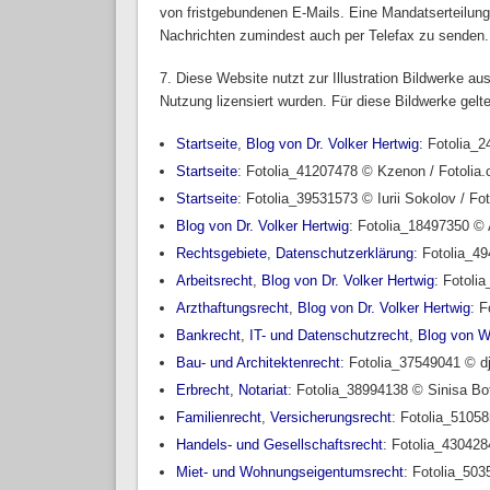
von fristgebundenen E-Mails. Eine Mandatserteilung 
Nachrichten zumindest auch per Telefax zu senden.
7. Diese Website nutzt zur Illustration Bildwerke a
Nutzung lizensiert wurden. Für diese Bildwerke gel
Startseite
,
Blog von Dr. Volker Hertwig
: Fotolia_
Startseite
: Fotolia_41207478 © Kzenon / Fotolia
Startseite
: Fotolia_39531573 © Iurii Sokolov / Fo
Blog von Dr. Volker Hertwig
: Fotolia_18497350 © 
Rechtsgebiete
,
Datenschutzerklärung
: Fotolia_4
Arbeitsrecht
,
Blog von Dr. Volker Hertwig
: Fotoli
Arzthaftungsrecht
,
Blog von Dr. Volker Hertwig
: F
Bankrecht
,
IT- und Datenschutzrecht
,
Blog von W
Bau- und Architektenrecht
: Fotolia_37549041 © d
Erbrecht
,
Notariat
: Fotolia_38994138 © Sinisa Bo
Familienrecht
,
Versicherungsrecht
: Fotolia_5105
Handels- und Gesellschaftsrecht
: Fotolia_430428
Miet- und Wohnungseigentumsrecht
: Fotolia_503