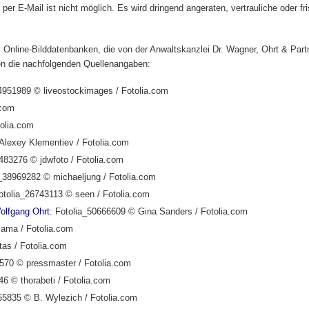
per E-Mail ist nicht möglich. Es wird dringend angeraten, vertrauliche oder f
us Online-Bilddatenbanken, die von der Anwaltskanzlei Dr. Wagner, Ohrt & Part
ten die nachfolgenden Quellenangaben:
24951989 © liveostockimages / Fotolia.com
.com
tolia.com
Alexey Klementiev / Fotolia.com
9483276 © jdwfoto / Fotolia.com
a_38969282 © michaeljung / Fotolia.com
otolia_26743113 © seen / Fotolia.com
olfgang Ohrt
: Fotolia_50666609 © Gina Sanders / Fotolia.com
jama / Fotolia.com
tas / Fotolia.com
8570 © pressmaster / Fotolia.com
46 © thorabeti / Fotolia.com
55835 © B. Wylezich / Fotolia.com