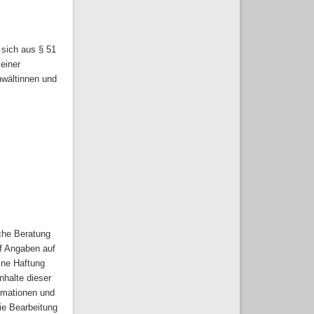
 sich aus § 51
einer
nwältinnen und
iche Beratung
uf Angaben auf
ine Haftung
Inhalte dieser
ormationen und
ie Bearbeitung